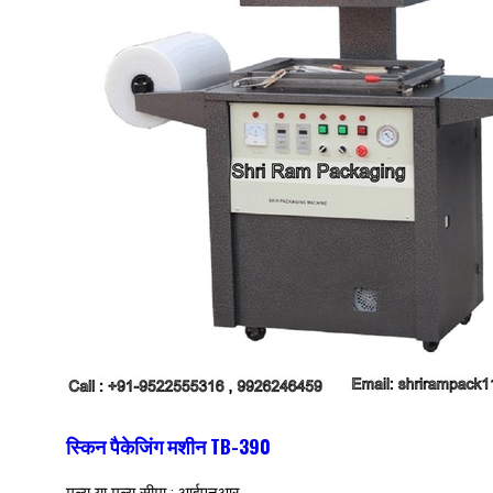
स्किन पैकेजिंग मशीन TB-390
मूल्य या मूल्य सीमा : आईएनआर